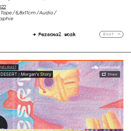
Next →
022
Tape / 6,8x11cm / Audio / 
aphie 
→ Personal work
lo(at)bastien-christophe.com