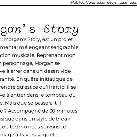
 - Hello World and welcome to my super website ! -                     
rgan's Story
 : Morgan's Story, est un projet 
imental mélengeant sérigraphie 
ation musicale. Reprenant mon 
n personnage, Morgan se 
ve à errer dans un desert vide 
nité. En quête initiatique de 
dre qu'est ce qu'il fait ici il se 
ve à entrer dans le tombeau du 
 Mais que se passera-t-il 
te ? Accompagné de 30 minutes 
ique dans un style de break 
t de techno nous suivons ce 
nage à travers sa quête.